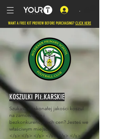
.
WANT A FREE KIT PREVIEW BEFORE PURCHASING?
CLICK HERE
KOSZULKI PIŁKARSKIE
Szukasz doskonałej jakości koszul
na zamówienie i
bezkonkurencyjnych cen? Jesteś we
właściwym miejscu!
</s> </s> </s> </s> </s> </s>