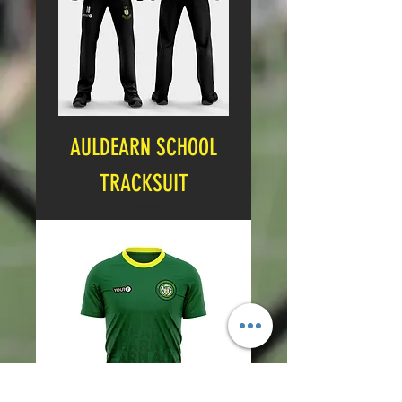
AULDEARN SCHOOL
TRACKSUIT
Cena
24,99 GBP