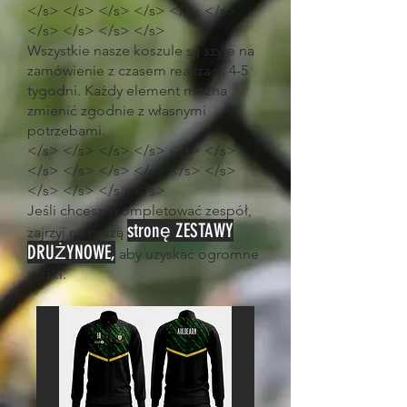
</s> </s> </s> </s> </s> </s>
</s> </s> </s> </s>
Wszystkie nasze koszule są szyte na
zamówienie z czasem realizacji 4-5
tygodni. Każdy element można
zmienić zgodnie z własnymi
potrzebami.
</s> </s> </s> </s> </s> </s>
</s> </s> </s> </s> </s> </s>
</s> </s> </s> </s>
Jeśli chcesz skompletować zespół,
stronę ZESTAWY
zajrzyj na naszą
DRUŻYNOWE,
aby uzyskać ogromne
zniżki.