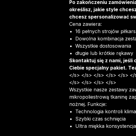
Po zakończeniu zamówienia
określisz, jakie style chces
chcesz spersonalizować sw
Cena zawiera:
16 pełnych strojów piłkars
Dowolna kombinacja zesta
Wszystkie dostosowania
długie lub krótkie rękawy
Skontaktuj się z nami, jeśl
Ciebie specjalny pakiet. T
</s> </s> </s> </s> </s> </
</s> </s> </s> </s>
Wszystkie nasze zestawy zaw
mikropoliestrową tkaninę zap
nożnej. Funkcje:
Technologia kontroli klima
Szybki czas schnięcia
Ultra miękka konsystencja