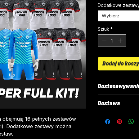
Dodatkowe zestaw
Wybierz
Sztuk
*
Dodaj do kosz
Dostosowywani
Wszystkie nasze 
Dostawa
personalizację. 
elementy są druk
Wszystkie zesta
h obejmują 16 pełnych zestawów
„sublimacji”.
zamówienie. Od z
tki). Dodatkowe zestawy można
Można dostosowa
dostarczenia zes
estaw.
Nazwy i nume
tygodnie.