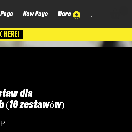
 Page
New Page
More
.
K HERE!
staw dla
h (16 zestawów)
Cena
BP