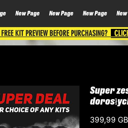
ge
New Page
New Page
New Page
New
 FREE KIT PREVIEW BEFORE PURCHASING?
CLIC
Super ze
dorosłyc
399,99 G