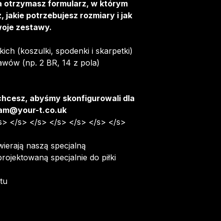
 otrzymasz formularz, w którym
Logo sponsor
Dostawa jest bez
z, jakie potrzebujesz rozmiary i jak
Odznaki klub
zamówieniach po
oje zestawy.
Typ kołnierza
Po złożeniu zam
kich (koszulki, spodenki i skarpetki)
wiadomość e-mail 
wów (np. 2 BR, 14 z pola)
dostosować swoj
Więcej informacj
można znaleźć
T
i chcesz, abyśmy skonfigurowali dla
eam@your-t.co.uk
s> </s> </s> </s> </s> </s> </s>
ierają naszą specjalną
rojektowaną specjalnie do piłki
tu