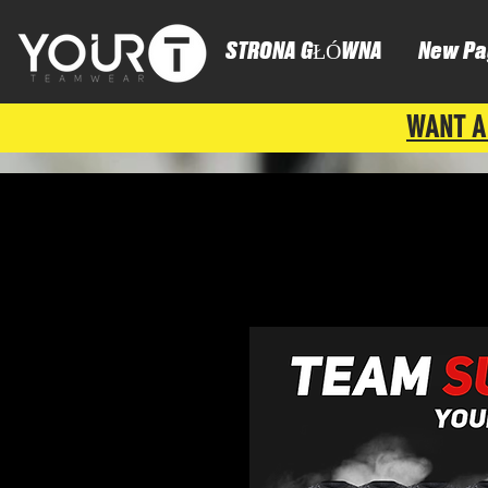
STRONA GŁÓWNA
New Pa
WANT A