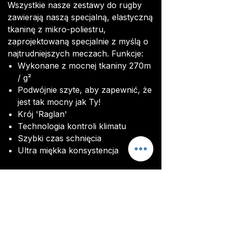
Wszystkie nasze zestawy do rugby
zawierają naszą specjalną, elastyczną
tkaninę z mikro-poliestru,
zaprojektowaną specjalnie z myślą o
najtrudniejszych meczach. Funkcje:
Wykonane z mocnej tkaniny 270m
/ g²
Podwójnie szyte, aby zapewnić, że
jest tak mocny jak Ty!
Krój 'Raglan'
Technologia kontroli klimatu
Szybki czas schnięcia
Ultra miękka konsystencja
Kliknij
TUTAJ,
aby zapoznać się z
naszym przewodnikiem po
rozmiarach.
Przed rozpoczęciem produkcji
otrzymasz zdjęcie zestawu, aby