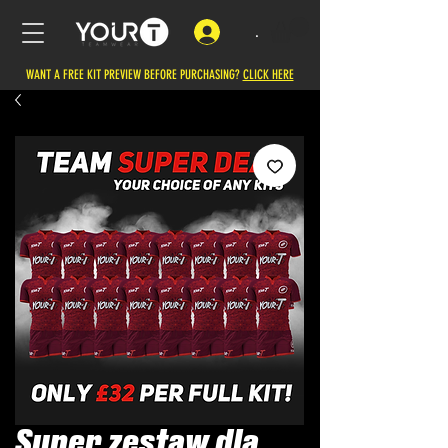
.
WANT A FREE KIT PREVIEW BEFORE PURCHASING?
CLICK HERE
Super zestaw dla