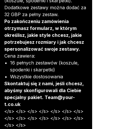
(koszule, spodenki i skarpetki).
Dodatkowe zestawy można dodać za
32 GBP za pełny zestaw.
Po zakończeniu zamówienia
otrzymasz formularz, w którym
określisz, jakie style chcesz, jakie
potrzebujesz rozmiary i jak chcesz
spersonalizować swoje zestawy.
Cena zawiera:
16 pełnych zestawów (koszule,
spodenki i skarpetki)
Wszystkie dostosowania
Skontaktuj się z nami, jeśli chcesz,
abyśmy skonfigurowali dla Ciebie
specjalny pakiet. Team@your-
t.co.uk
</s> </s> </s> </s> </s> </s> </s>
</s> </s> </s> </s> </s> </s> </s>
</s> </s>