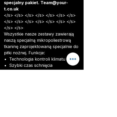
specjalny pakiet. Team@your-
t.co.uk
</s> </s> </s> </s> </s> </s> </s>
</s> </s> </s> </s> </s> </s> </s>
</s> </s>
Wszystkie nasze zestawy zawierają
naszą specjalną mikropoliestrową
tkaninę zaprojektowaną specjalnie do
piłki nożnej. Funkcje:
Technologia kontroli klimatu
Szybki czas schnięcia
Ultra miękka konsystencja
Przed rozpoczęciem produkcji
otrzymasz zdjęcie zestawu, aby
upewnić się, że jesteś zadowolony z
ostatecznego projektu i dostosowań.
Wszystkie zestawy są wykonane na
zamówienie. Dostawa zamówienia