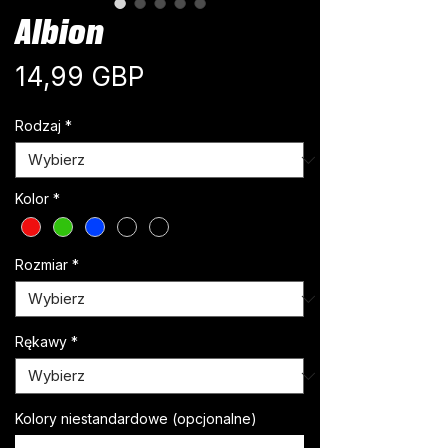
Albion
Cena
14,99 GBP
Rodzaj
*
Kolor
*
Rozmiar
*
Rękawy
*
Kolory niestandardowe (opcjonalne)