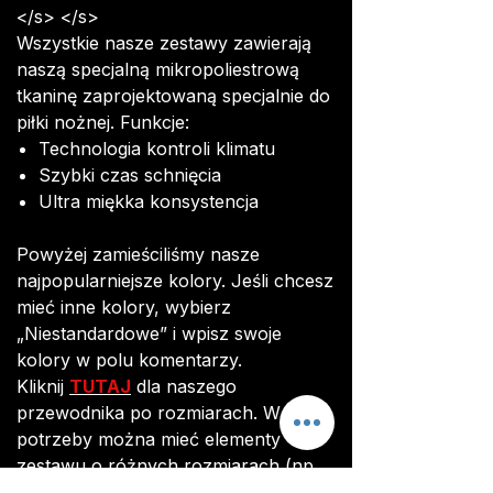
</s> </s>
Wszystkie nasze zestawy zawierają
naszą specjalną mikropoliestrową
tkaninę zaprojektowaną specjalnie do
piłki nożnej. Funkcje:
Technologia kontroli klimatu
Szybki czas schnięcia
Ultra miękka konsystencja
Powyżej zamieściliśmy nasze
najpopularniejsze kolory. Jeśli chcesz
mieć inne kolory, wybierz
„Niestandardowe” i wpisz swoje
kolory w polu komentarzy.
Kliknij
TUTAJ
dla naszego
przewodnika po rozmiarach. W razie
potrzeby można mieć elementy
zestawu o różnych rozmiarach (np.
Małe koszule i średnie szorty).