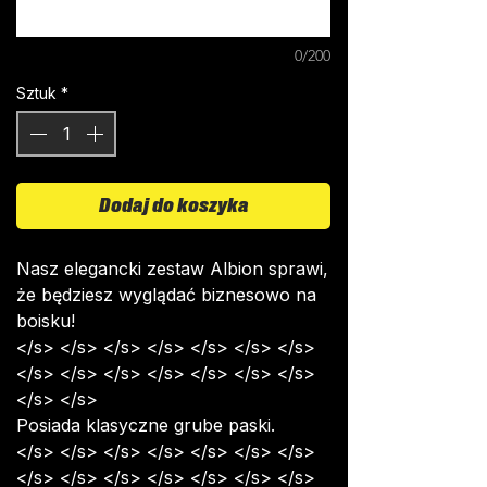
0/200
Sztuk
*
Dodaj do koszyka
Nasz elegancki zestaw Albion sprawi,
że będziesz wyglądać biznesowo na
boisku!
</s> </s> </s> </s> </s> </s> </s>
</s> </s> </s> </s> </s> </s> </s>
</s> </s>
Posiada klasyczne grube paski.
</s> </s> </s> </s> </s> </s> </s>
</s> </s> </s> </s> </s> </s> </s>