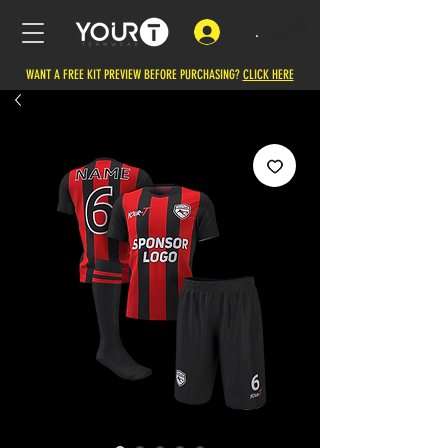
.
WANT A FREE KIT PREVIEW BEFORE PURCHASING?
CLICK HERE