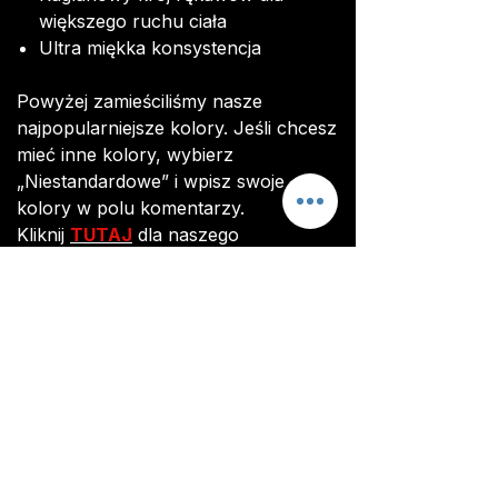
większego ruchu ciała
Ultra miękka konsystencja
Powyżej zamieściliśmy nasze
najpopularniejsze kolory. Jeśli chcesz
mieć inne kolory, wybierz
„Niestandardowe” i wpisz swoje
kolory w polu komentarzy.
Kliknij
TUTAJ
dla naszego
przewodnika po rozmiarach.
Przed rozpoczęciem produkcji
otrzymasz zdjęcie swojego topu, aby
upewnić się, że jesteś zadowolony z
ostatecznego projektu i dostosowań.
Wszystkie elementy są wykonane
na zamówienie. Dostawa
zamówienia trwa około 3 tygodni od
opłacenia zamówienia.