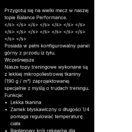
Przygotuj się na wielki mecz w naszej
topie Balance Performance.
</s> </s> </s> </s> </s> </s> </s>
</s> </s> </s> </s> </s> </s> </s>
</s> </s>
Posiada w pełni konfigurowalny panel
górny z przodu iz tyłu.
Wcześniejsze
Nasze topy treningowe wykonane są
z lekkiej mikropoliestrowej tkaniny
(190 g / m²) zaprojektowanej
specjalnie z myślą o trudach treningu.
Funkcje:
Lekka tkanina
Zamek błyskawiczny o długości 1/4
pomaga regulować temperaturę
ciała
Raglanowy krój rękawów dla