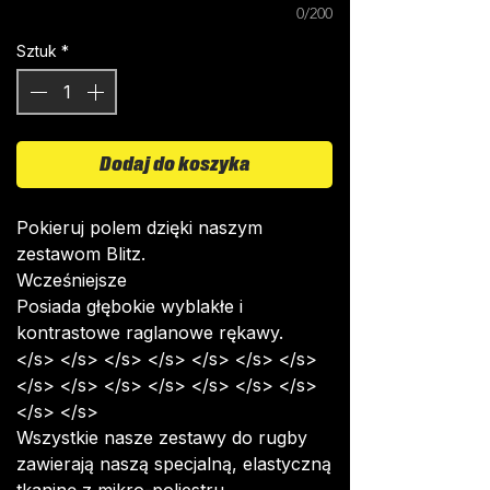
0/200
Sztuk
*
Dodaj do koszyka
Pokieruj polem dzięki naszym
zestawom Blitz.
Wcześniejsze
Posiada głębokie wyblakłe i
kontrastowe raglanowe rękawy.
</s> </s> </s> </s> </s> </s> </s>
</s> </s> </s> </s> </s> </s> </s>
</s> </s>
Wszystkie nasze zestawy do rugby
zawierają naszą specjalną, elastyczną