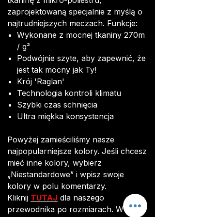
tkaninę z mikro-poliestru,
zaprojektowaną specjalnie z myślą o
najtrudniejszych meczach. Funkcje:
Wykonane z mocnej tkaniny 270m
/ g²
Podwójnie szyte, aby zapewnić, że
jest tak mocny jak Ty!
Krój 'Raglan'
Technologia kontroli klimatu
Szybki czas schnięcia
Ultra miękka konsystencja
Powyżej zamieściliśmy nasze
najpopularniejsze kolory. Jeśli chcesz
mieć inne kolory, wybierz
„Niestandardowe” i wpisz swoje
kolory w polu komentarzy.
Kliknij
TUTAJ
dla naszego
przewodnika po rozmiarach. W razie