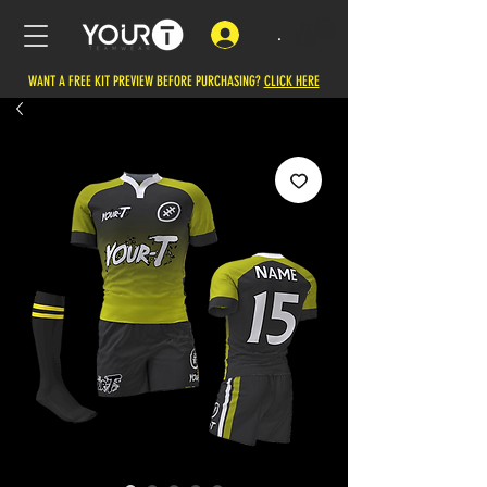
.
WANT A FREE KIT PREVIEW BEFORE PURCHASING?
CLICK HERE