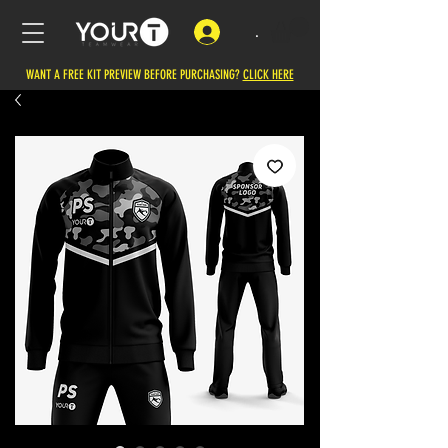
.
WANT A FREE KIT PREVIEW BEFORE PURCHASING?
CLICK HERE