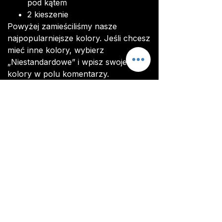
pod kątem
2 kieszenie
Powyżej zamieściliśmy nasze
najpopularniejsze kolory. Jeśli chcesz
mieć inne kolory, wybierz
„Niestandardowe” i wpisz swoje
kolory w polu komentarzy.
Przed rozpoczęciem produkcji
otrzymasz zdjęcie swojego topu, aby
upewnić się, że jesteś zadowolony z
ostatecznego projektu i dostosowań.
Wszystkie elementy są wykonane
na zamówienie. Dostawa
zamówienia trwa około 4-5 tygodni
od opłacenia zamówienia.
Dostosowywanie
Wszystkie nasze zestawy zawierają