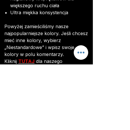
większego ruchu ciała
Ultra miękka konsystencja
Powyżej zamieściliśmy nasze
najpopularniejsze kolory. Jeśli chcesz
mieć inne kolory, wybierz
„Niestandardowe” i wpisz swoje
kolory w polu komentarzy.
Kliknij
TUTAJ
dla naszego
przewodnika po rozmiarach.
Przed rozpoczęciem produkcji
otrzymasz zdjęcie swojego topu, aby
upewnić się, że jesteś zadowolony z
ostatecznego projektu i dostosowań.
Wszystkie elementy są wykonane
na zamówienie. Dostawa
zamówienia trwa około 3 tygodni od
opłacenia zamówienia.