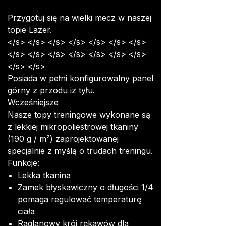
Przygotuj się na wielki mecz w naszej
topie Lazer.
</s> </s> </s> </s> </s> </s> </s>
</s> </s> </s> </s> </s> </s> </s>
</s> </s>
Posiada w pełni konfigurowalny panel
górny z przodu iz tyłu.
Wcześniejsze
Nasze topy treningowe wykonane są
z lekkiej mikropoliestrowej tkaniny
(190 g / m²) zaprojektowanej
specjalnie z myślą o trudach treningu.
Funkcje:
Lekka tkanina
Zamek błyskawiczny o długości 1/4
pomaga regulować temperaturę
ciała
Raglanowy krój rękawów dla