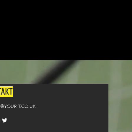
i na temat dostosowywania
UTAJ
.
TAKT
@YOUR-T.CO.UK