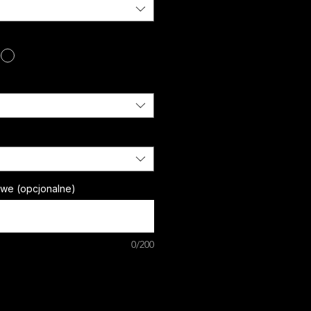
owe (opcjonalne)
0/200