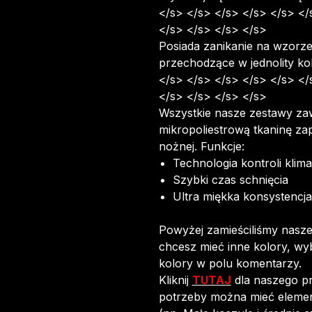
</s> </s> </s> </s> </s> </
</s> </s> </s> </s>
Posiada zanikanie na wzorz
przechodzące w jednolity kol
</s> </s> </s> </s> </s> </
</s> </s> </s> </s>
Wszystkie nasze zestawy zaw
mikropoliestrową tkaninę zap
nożnej. Funkcje:
Technologia kontroli klima
Szybki czas schnięcia
Ultra miękka konsystencja
Powyżej zamieściliśmy nasze 
chcesz mieć inne kolory, wy
kolory w polu komentarzy.
Kliknij
TUTAJ
dla naszego p
potrzeby można mieć eleme