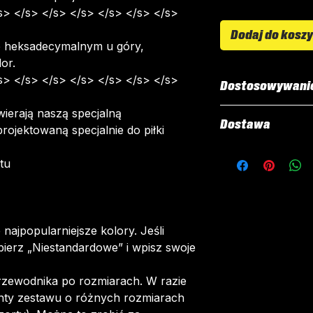
s> </s> </s> </s> </s> </s> </s>
Dodaj do kosz
e heksadecymalnym u góry,
or.
s> </s> </s> </s> </s> </s> </s>
Dostosowywani
ierają naszą specjalną
Wszystkie nasze 
Dostawa
rojektowaną specjalnie do piłki
personalizację. 
elementy są druk
Wszystkie zesta
tu
„sublimacji”.
zamówienie. Od z
Można dostosowa
dostarczenia zes
Nazwy i nume
tygodnie.
Logo sponsor
Dostawa jest bez
najpopularniejsze kolory. Jeśli
Odznaki klub
zamówieniach po
bierz „Niestandardowe” i wpisz swoje
Typ kołnierza
Po złożeniu zam
rzewodnika po rozmiarach. W razie
wiadomość e-mail 
nty zestawu o różnych rozmiarach
dostosować swoj