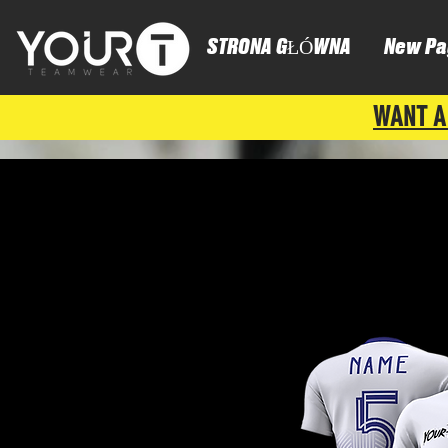
STRONA GŁÓWNA
New Pa
WANT A