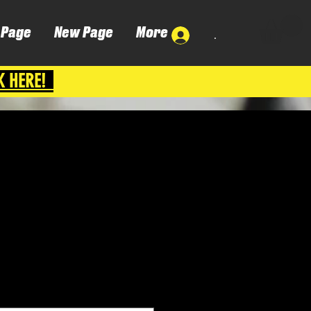
 Page
New Page
More
.
K HERE!
Cena