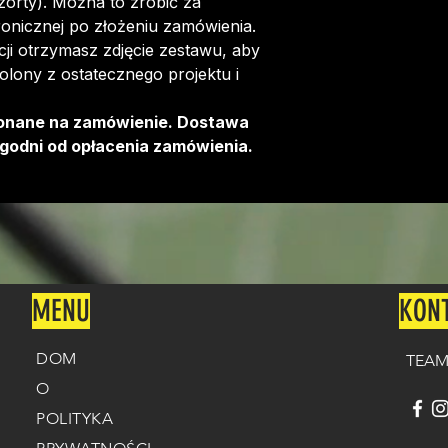
szorty). Można to zrobić za
Więcej informacj
onicznej po złożeniu zamówienia.
można znaleźć
T
i otrzymasz zdjęcie zestawu, aby
olony z ostatecznego projektu i
onane na zamówienie. Dostawa
godni od opłacenia zamówienia.
MENU
KON
DOM
TEAM
O
POLITYKA