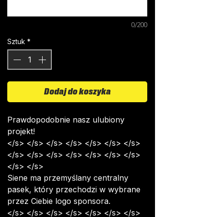
0/200
Sztuk
*
Dodaj do koszyka
Prawdopodobnie nasz ulubiony
projekt!
</s> </s> </s> </s> </s> </s> </s>
</s> </s> </s> </s> </s> </s> </s>
</s> </s>
Siene ma przemyślany centralny
pasek, który przechodzi w wybrane
przez Ciebie logo sponsora.
</s> </s> </s> </s> </s> </s> </s>