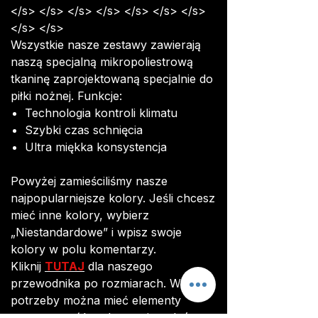
</s> </s> </s> </s> </s> </s> </s>
</s> </s>
Wszystkie nasze zestawy zawierają
naszą specjalną mikropoliestrową
tkaninę zaprojektowaną specjalnie do
piłki nożnej. Funkcje:
Technologia kontroli klimatu
Szybki czas schnięcia
Ultra miękka konsystencja
Powyżej zamieściliśmy nasze
najpopularniejsze kolory. Jeśli chcesz
mieć inne kolory, wybierz
„Niestandardowe” i wpisz swoje
kolory w polu komentarzy.
Kliknij
TUTAJ
dla naszego
przewodnika po rozmiarach. W razie
potrzeby można mieć elementy
zestawu o różnych rozmiarach (np.