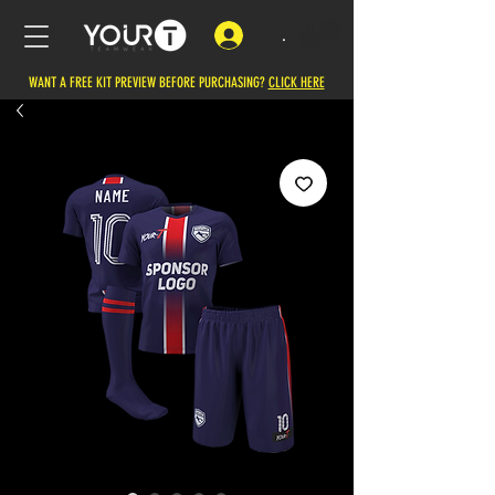
.
WANT A FREE KIT PREVIEW BEFORE PURCHASING?
CLICK HERE