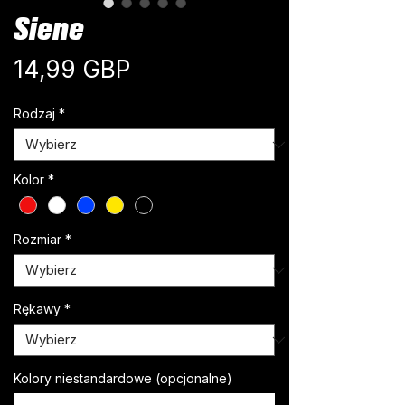
Siene
Cena
14,99 GBP
Rodzaj
*
Kolor
*
Rozmiar
*
Rękawy
*
Kolory niestandardowe (opcjonalne)