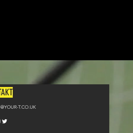
i na temat dostosowywania
UTAJ
.
TAKT
@YOUR-T.CO.UK