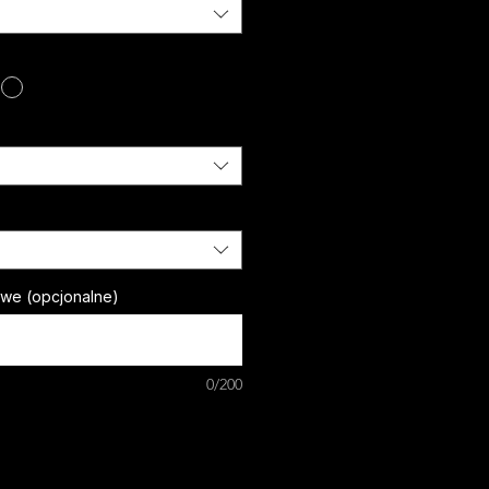
owe (opcjonalne)
0/200