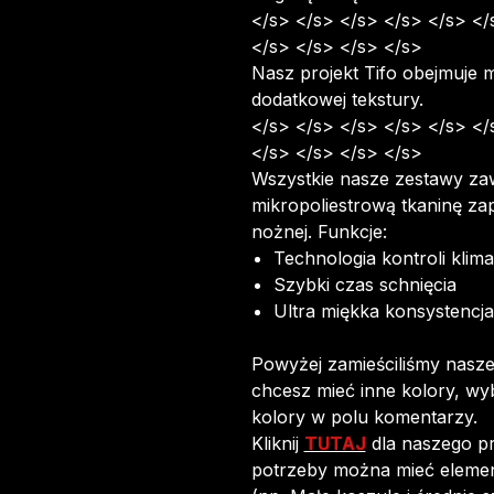
</s> </s> </s> </s> </s> </
</s> </s> </s> </s>
Nasz projekt Tifo obejmuje
dodatkowej tekstury.
</s> </s> </s> </s> </s> </
</s> </s> </s> </s>
Wszystkie nasze zestawy zaw
mikropoliestrową tkaninę zap
nożnej. Funkcje:
Technologia kontroli klima
Szybki czas schnięcia
Ultra miękka konsystencja
Powyżej zamieściliśmy nasze 
chcesz mieć inne kolory, wy
kolory w polu komentarzy.
Kliknij
TUTAJ
dla naszego p
potrzeby można mieć eleme