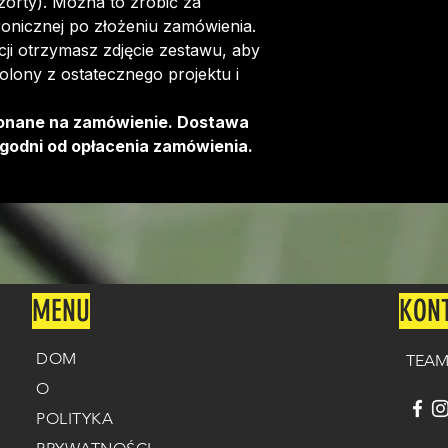
szorty). Można to zrobić za
Więcej informacj
onicznej po złożeniu zamówienia.
można znaleźć
T
i otrzymasz zdjęcie zestawu, aby
olony z ostatecznego projektu i
onane na zamówienie. Dostawa
godni od opłacenia zamówienia.
MENU
KON
DOM
TEAM
O
POLITYKA