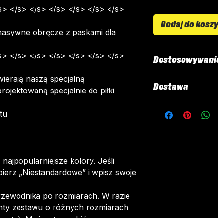
s> </s> </s> </s> </s> </s> </s>
Dodaj do kosz
 masywne obręcze z paskami dla
s> </s> </s> </s> </s> </s> </s>
Dostosowywani
ierają naszą specjalną
Wszystkie nasze 
Dostawa
rojektowaną specjalnie do piłki
personalizację. 
elementy są druk
Wszystkie zesta
tu
„sublimacji”.
zamówienie. Od z
Można dostosowa
dostarczenia zes
Nazwy i nume
tygodnie.
Logo sponsor
Dostawa jest bez
najpopularniejsze kolory. Jeśli
Odznaki klub
zamówieniach po
bierz „Niestandardowe” i wpisz swoje
Typ kołnierza
Po złożeniu zam
rzewodnika po rozmiarach. W razie
wiadomość e-mail 
nty zestawu o różnych rozmiarach
dostosować swoj