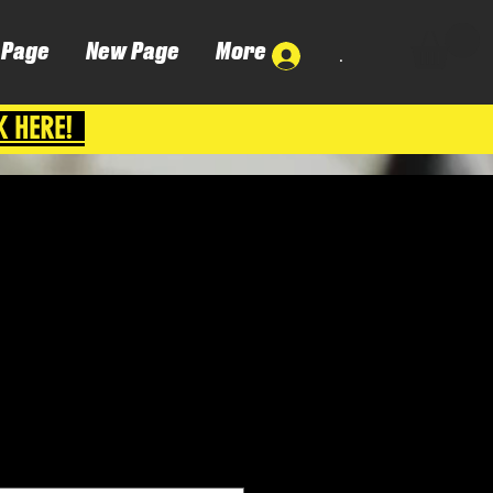
 Page
New Page
More
.
K HERE!
Cena