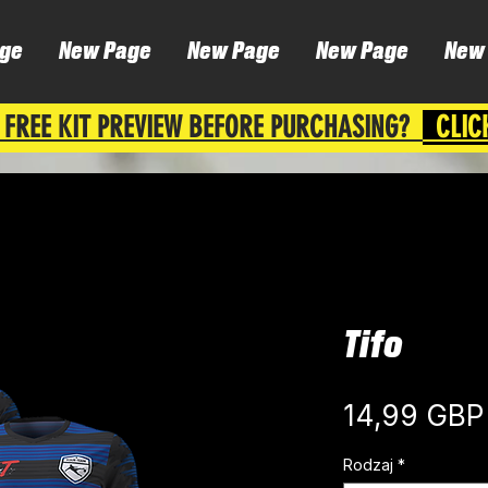
ge
New Page
New Page
New Page
New
 FREE KIT PREVIEW BEFORE PURCHASING?
CLIC
Tifo
14,99 GBP
Rodzaj
*