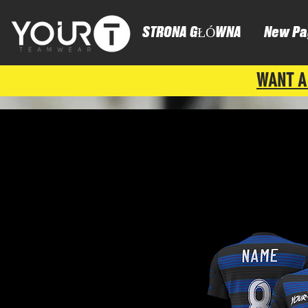
STRONA GŁÓWNA
New Pa
WANT A