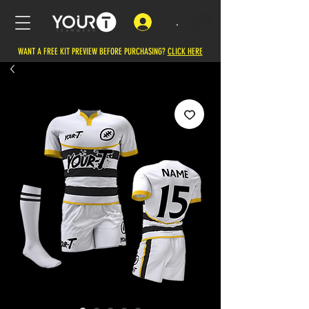
.
WANT A FREE KIT PREVIEW BEFORE PURCHASING?
CLICK HERE