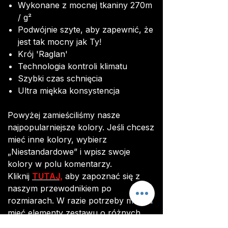
Wykonane z mocnej tkaniny 270m
/ g²
Podwójnie szyte, aby zapewnić, że
jest tak mocny jak Ty!
Krój 'Raglan'
Technologia kontroli klimatu
Szybki czas schnięcia
Ultra miękka konsystencja
Powyżej zamieściliśmy nasze
najpopularniejsze kolory. Jeśli chcesz
mieć inne kolory, wybierz
„Niestandardowe” i wpisz swoje
kolory w polu komentarzy.
Kliknij
TUTAJ,
aby zapoznać się z
naszym przewodnikiem po
rozmiarach. W razie potrzeby można
mieć elementy zestawu o różnych
rozmiarach (np. Małe koszule i