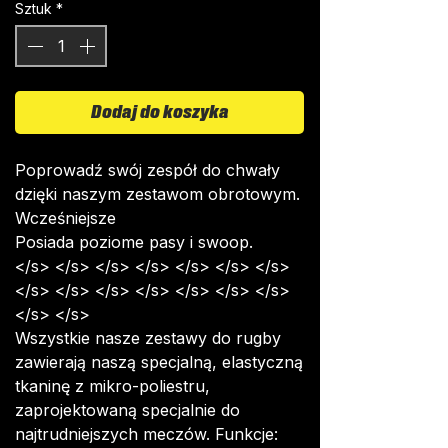
Sztuk
*
Dodaj do koszyka
Poprowadź swój zespół do chwały
dzięki naszym zestawom obrotowym.
Wcześniejsze
Posiada poziome pasy i swoop.
</s> </s> </s> </s> </s> </s> </s>
</s> </s> </s> </s> </s> </s> </s>
</s> </s>
Wszystkie nasze zestawy do rugby
zawierają naszą specjalną, elastyczną
tkaninę z mikro-poliestru,
zaprojektowaną specjalnie do
najtrudniejszych meczów. Funkcje: