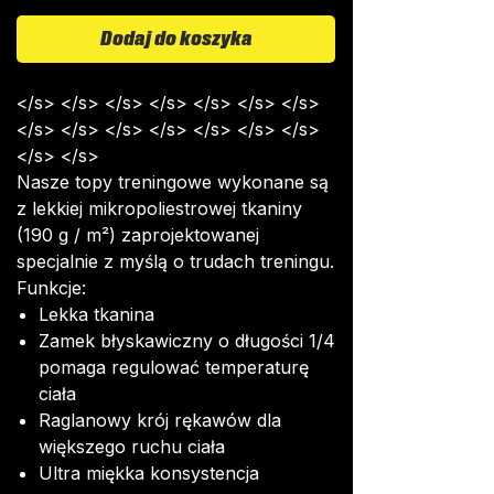
Dodaj do koszyka
</s> </s> </s> </s> </s> </s> </s>
</s> </s> </s> </s> </s> </s> </s>
</s> </s>
Nasze topy treningowe wykonane są
z lekkiej mikropoliestrowej tkaniny
(190 g / m²) zaprojektowanej
specjalnie z myślą o trudach treningu.
Funkcje:
Lekka tkanina
Zamek błyskawiczny o długości 1/4
pomaga regulować temperaturę
ciała
Raglanowy krój rękawów dla
większego ruchu ciała
Ultra miękka konsystencja