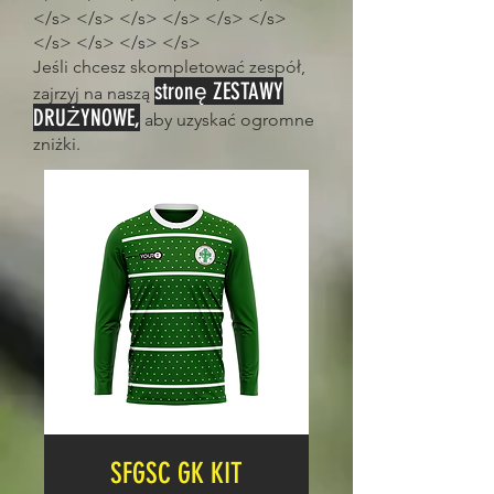
</s> </s> </s> </s> </s> </s>
</s> </s> </s> </s>
Jeśli chcesz skompletować zespół,
stronę ZESTAWY
zajrzyj na naszą
DRUŻYNOWE,
aby uzyskać ogromne
zniżki.
SFGSC GK KIT