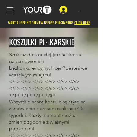
.
WANT A FREE KIT PREVIEW BEFORE PURCHASING?
CLICK HERE
KOSZULKI PIŁKARSKIE
Szukasz doskonałej jakości koszul
na zamówienie i
bezkonkurencyjnych cen? Jesteś we
właściwym miejscu!
</s> </s> </s> </s> </s> </s>
</s> </s> </s> </s> </s> </s>
</s> </s> </s> </s>
Wszystkie nasze koszule są szyte na
zamówienie z czasem realizacji 4-5
tygodni. Każdy element można
zmienić zgodnie z własnymi
potrzebami.
</s> </s> </s> </s> </s> </s>