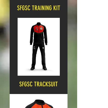
SFGSC TRAINING KIT
Cena
22,99 GBP
SFGSC TRACKSUIT
Cena
34,99 GBP