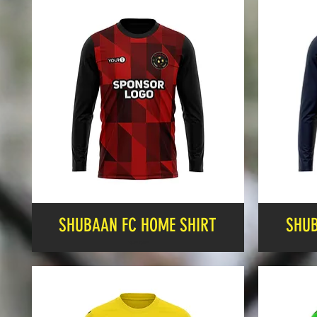
SHUBAAN FC HOME SHIRT
SHUB
Cena
13,99 GBP