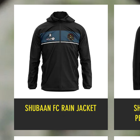
SHUBAAN FC RAIN JACKET
S
P
Cena
24,99 GBP