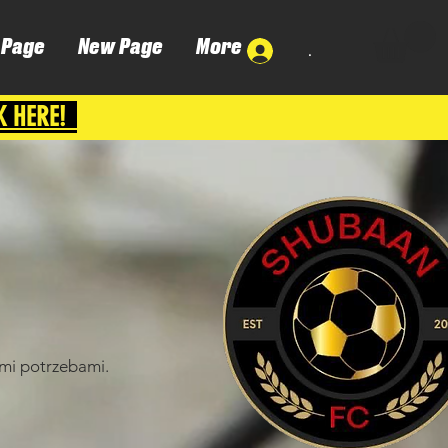
 Page
New Page
More
.
K HERE!
ymi potrzebami.