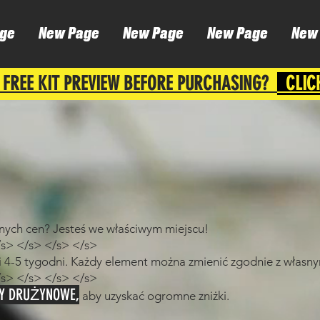
ge
New Page
New Page
New Page
New
 FREE KIT PREVIEW BEFORE PURCHASING?
CLIC
jnych cen? Jesteś we właściwym miejscu!
/s> </s> </s> </s>
ji 4-5 tygodni. Każdy element można zmienić zgodnie z własn
/s> </s> </s> </s>
WY DRUŻYNOWE,
aby uzyskać ogromne zniżki.