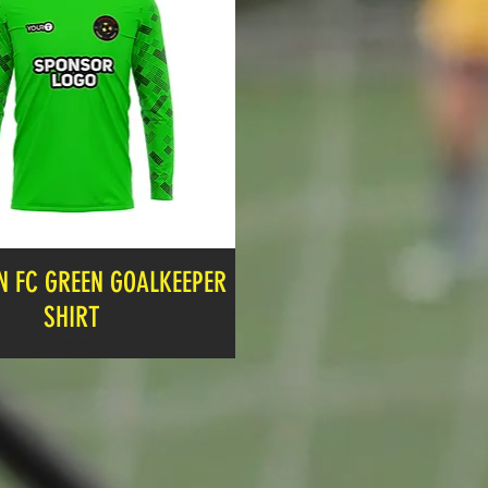
 FC GREEN GOALKEEPER
SHIRT
Cena
13,99 GBP