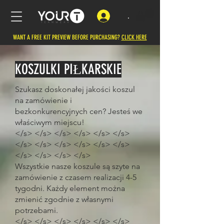
.
WANT A FREE KIT PREVIEW BEFORE PURCHASING?
CLICK HERE
KOSZULKI PIŁKARSKIE
Szukasz doskonałej jakości koszul
na zamówienie i
bezkonkurencyjnych cen? Jesteś we
właściwym miejscu!
</s> </s> </s> </s> </s> </s>
</s> </s> </s> </s> </s> </s>
</s> </s> </s> </s>
Wszystkie nasze koszule są szyte na
zamówienie z czasem realizacji 4-5
tygodni. Każdy element można
zmienić zgodnie z własnymi
potrzebami.
</s> </s> </s> </s> </s> </s>