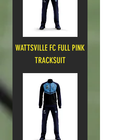
WATTSVILLE FC FULL PINK
TRACKSUIT
Cena
27,00 GBP