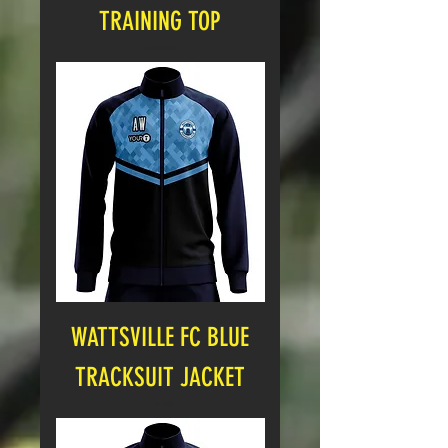
TRAINING TOP
Cena
12,00 GBP
WATTSVILLE FC BLUE
TRACKSUIT JACKET
Cena
17,00 GBP