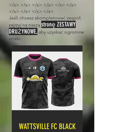
</s> </s> </s> </s> </s> </s>
</s> </s> </s> </s>
Jeśli chcesz skompletować zespół,
stronę ZESTAWY
zajrzyj na naszą
DRUŻYNOWE,
aby uzyskać ogromne
zniżki.
WATTSVILLE FC BLACK