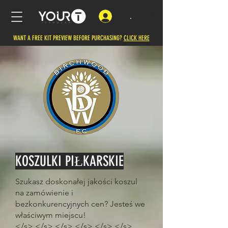
.
WANT A FREE KIT PREVIEW BEFORE PURCHASING?
CLICK HERE
KOSZULKI PIŁKARSKIE
Szukasz doskonałej jakości koszul
na zamówienie i
bezkonkurencyjnych cen? Jesteś we
właściwym miejscu!
</s> </s> </s> </s> </s> </s>