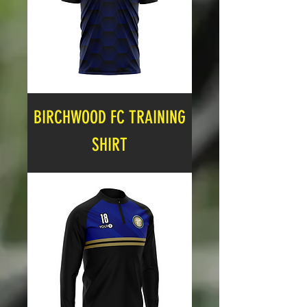
BIRCHWOOD FC TRAINING
SHIRT
Cena
12,99 GBP