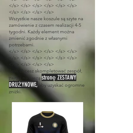
</s> </s> </s> </s> </s> </s>
</s> </s> </s> </s>
Wszystkie nasze koszule są szyte na
zamówienie z czasem realizacji 4-5
tygodni. Każdy element można
zmienić zgodnie z własnymi
potrzebami.
</s> </s> </s> </s> </s> </s>
</s> </s> </s> </s> </s> </s>
</s> </s> </s> </s>
Jeśli chcesz skompletować zespół,
stronę ZESTAWY
zajrzyj na naszą
DRUŻYNOWE,
aby uzyskać ogromne
zniżki.