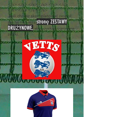
</s> </s> </s> </s> </s> </s>
</s> </s> </s> </s>
Jeśli chcesz skompletować zespół,
stronę ZESTAWY
zajrzyj na naszą
DRUŻYNOWE,
aby uzyskać ogromne
zniżki.