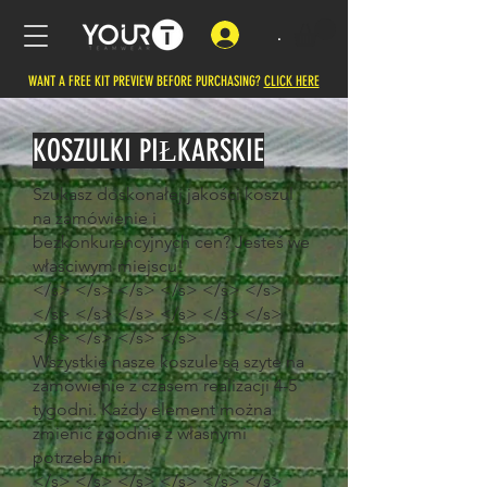
.
WANT A FREE KIT PREVIEW BEFORE PURCHASING?
CLICK HERE
KOSZULKI PIŁKARSKIE
Szukasz doskonałej jakości koszul
na zamówienie i
bezkonkurencyjnych cen? Jesteś we
właściwym miejscu!
</s> </s> </s> </s> </s> </s>
</s> </s> </s> </s> </s> </s>
</s> </s> </s> </s>
Wszystkie nasze koszule są szyte na
zamówienie z czasem realizacji 4-5
tygodni. Każdy element można
zmienić zgodnie z własnymi
potrzebami.
</s> </s> </s> </s> </s> </s>