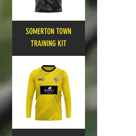
SOMERTON TOWN
TRAINING KIT
Cena
19,99 GBP