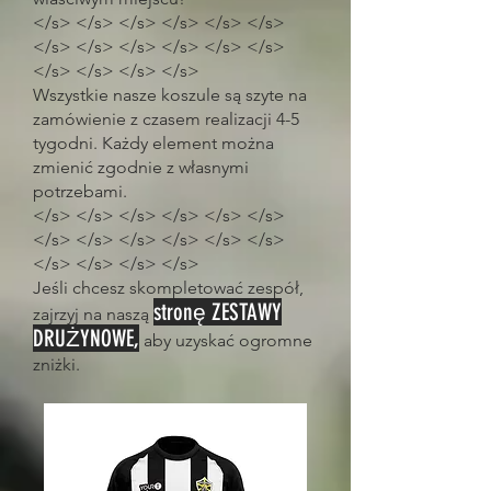
</s> </s> </s> </s> </s> </s>
</s> </s> </s> </s> </s> </s>
</s> </s> </s> </s>
Wszystkie nasze koszule są szyte na
zamówienie z czasem realizacji 4-5
tygodni. Każdy element można
zmienić zgodnie z własnymi
potrzebami.
</s> </s> </s> </s> </s> </s>
</s> </s> </s> </s> </s> </s>
</s> </s> </s> </s>
Jeśli chcesz skompletować zespół,
stronę ZESTAWY
zajrzyj na naszą
DRUŻYNOWE,
aby uzyskać ogromne
zniżki.