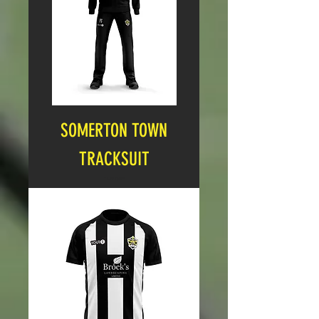
SOMERTON TOWN
TRACKSUIT
Cena
24,99 GBP